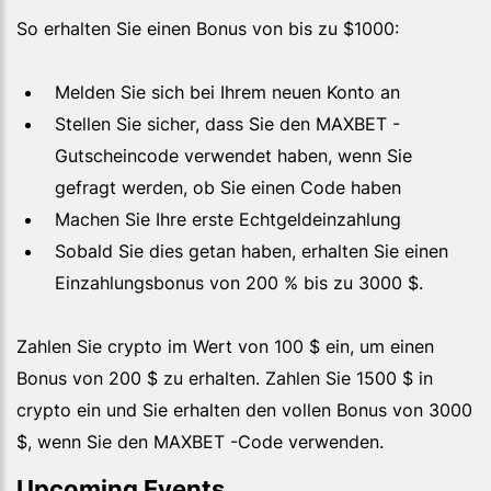
So erhalten Sie einen Bonus von bis zu $1000:
Melden Sie sich bei Ihrem neuen Konto an
Stellen Sie sicher, dass Sie den MAXBET -
Gutscheincode verwendet haben, wenn Sie
gefragt werden, ob Sie einen Code haben
Machen Sie Ihre erste Echtgeldeinzahlung
Sobald Sie dies getan haben, erhalten Sie einen
Einzahlungsbonus von 200 % bis zu 3000 $.
Zahlen Sie crypto im Wert von 100 $ ein, um einen
Bonus von 200 $ zu erhalten. Zahlen Sie 1500 $ in
crypto ein und Sie erhalten den vollen Bonus von 3000
$, wenn Sie den MAXBET -Code verwenden.
Upcoming Events