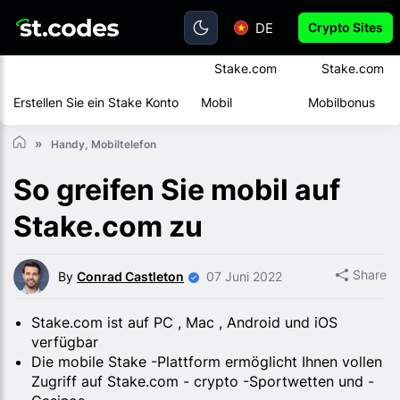
DE
Crypto Sites
Stake.com
Stake.com
Erstellen Sie ein Stake Konto
Mobil
Mobilbonus
Handy, Mobiltelefon
So greifen Sie mobil auf
Stake.com zu
Share
By
Conrad Castleton
07 Juni 2022
Stake.com ist auf PC , Mac , Android und iOS
verfügbar
Die mobile Stake -Plattform ermöglicht Ihnen vollen
Zugriff auf
Stake.com
- crypto -Sportwetten und -