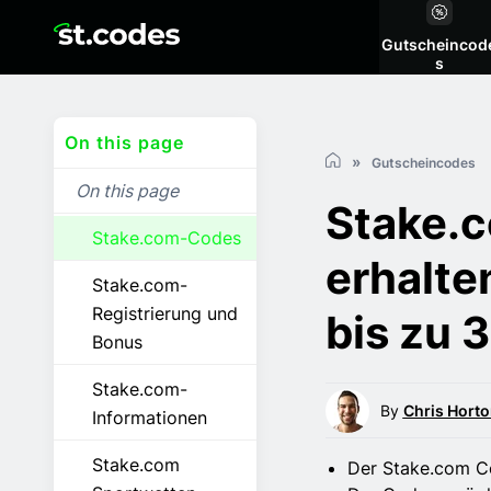
Gutscheincod
s
On this page
Gutscheincodes
On this page
Stake.
Stake.com-Codes
erhalte
Stake.com-
Registrierung und
bis zu 
Bonus
Stake.com-
By
Chris Hort
Informationen
Stake.com
Der Stake.com C