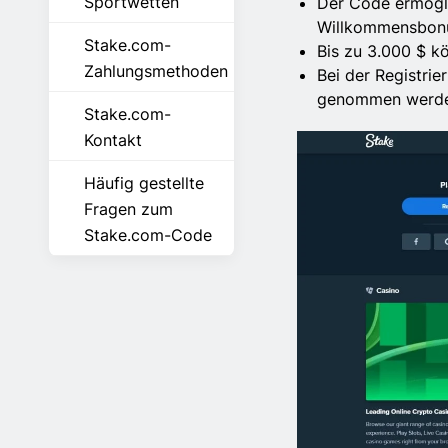
Sportwetten
Der Code ermögli
Willkommensbonu
Stake.com-
Bis zu 3.000 $ k
Zahlungsmethoden
Bei der Registri
genommen werd
Stake.com-
Kontakt
Häufig gestellte
Fragen zum
Stake.com-Code