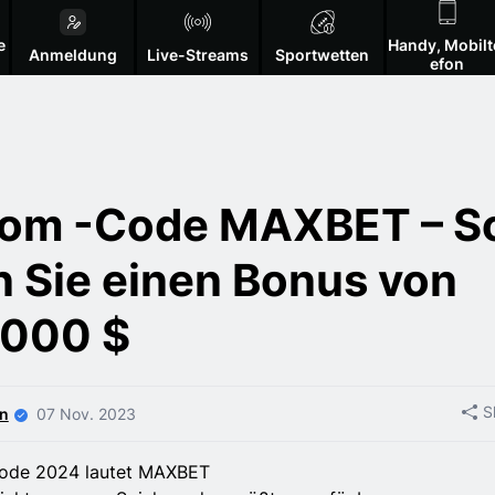
e
Handy, Mobilt
Anmeldung
Live-Streams
Sportwetten
efon
com -Code MAXBET – S
n Sie einen Bonus von
3000 $
S
on
07 Nov. 2023
ode 2024 lautet MAXBET