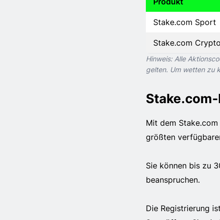
Produkt
Stake.com Sport
Stake.com Crypto
Hinweis: Alle Aktionsc
gelten. Um wetten zu k
Stake.com-
Mit dem Stake.co
größten verfügbare
Sie können bis zu 
beanspruchen.
Die Registrierung is