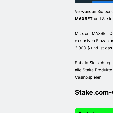
Verwenden Sie bei 
MAXBET
und Sie kö
Mit dem MAXBET Code
exklusiven Einzahl
3.000 $ und ist da
Sobald Sie sich reg
alle Stake Produkte
Casinospielen.
Stake.com