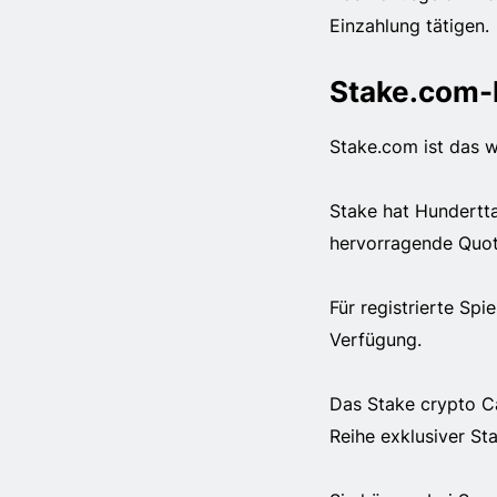
Einzahlung tätigen.
Stake.com-
Stake.com ist das w
Stake hat Hundertta
hervorragende Quot
Für registrierte Sp
Verfügung.
Das Stake crypto Ca
Reihe exklusiver Sta