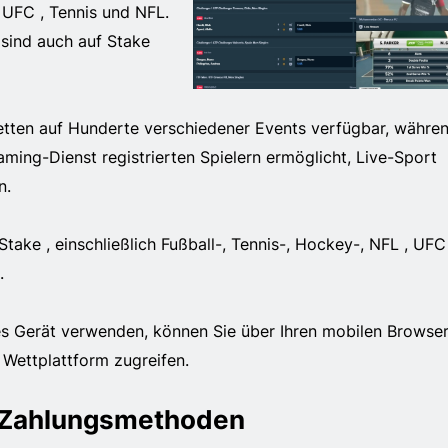
 UFC , Tennis und NFL.
sind auch auf Stake
etten auf Hunderte verschiedener Events verfügbar, währe
aming-Dienst registrierten Spielern ermöglicht, Live-Sport
n.
take , einschließlich Fußball-, Tennis-, Hockey-, NFL , UFC
.
es Gerät verwenden, können Sie über Ihren mobilen Browse
 Wettplattform zugreifen.
-Zahlungsmethoden