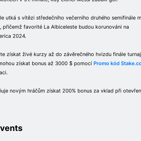
ále utká s vítězi středečního večerního druhého semifinále 
, přičemž favorité La Albiceleste budou korunováni na
rica 2024.
 získat živé kurzy až do závěrečného hvizdu finále turnaj
 mohou získat bonus až 3000 $ pomocí
Promo kód Stake.c
aci.
e novým hráčům získat 200% bonus za vklad při otevřen
vents