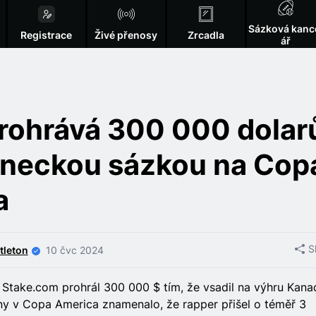
Sázková kanc
Registrace
Živé přenosy
Zrcadla
ář
rohrává 300 000 dolar
eneckou sázkou na Cop
a
S
tleton
10 čvc 2024
 Stake.com prohrál 300 000 $ tím, že vsadil na výhru Kana
iny v Copa America znamenalo, že rapper přišel o téměř 3