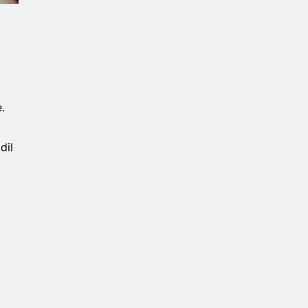
.
dil