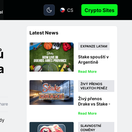
CS
Crypto Sites
el
Latest News
EXPANZE LATAM
ů
Stake spouští v
Argentině
a
regulovanou
Read More
sportovní
sázkovou
kancelář a kasino
ŽIVÝ PŘENOS
v Buenos Aires
VELKÝCH PENĚZ
Živý přenos
hare
Drake vs Stake -
Vyhrajte tučně
Read More
22. a 23. prosince
dy
2025
SLAVNOSTNÍ
ODMĚNY