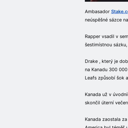
Ambasador
Stake.
neúspěšné sázce na
Rapper vsadil v sem
šestimístnou sázku, 
Drake , který je do
na Kanadu 300 000 
Leafs způsobí šok a 
Kanada už v úvodní
skončil úterní veče
Kanada zaostala za 
America byl téměř u