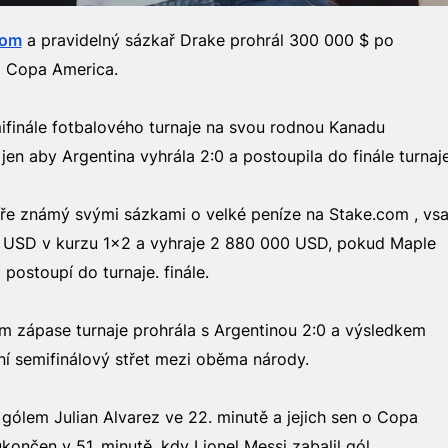
com
a pravidelný sázkař Drake prohrál 300 000 $ po
 Copa America.
ifinále fotbalového turnaje na svou rodnou Kanadu
jen aby Argentina vyhrála 2:0 a postoupila do finále turnaje
bře známý svými sázkami o velké peníze na Stake.com , vsa
USD v kurzu 1x2 a vyhraje 2 880 000 USD, pokud Maple
postoupí do turnaje. finále.
m zápase turnaje prohrála s Argentinou 2:0 a výsledkem
rní semifinálový střet mezi oběma národy.
gólem Julian Alvarez ve 22. minutě a jejich sen o Copa
končen v 51. minutě, kdy Lionel Messi zabalil gól.