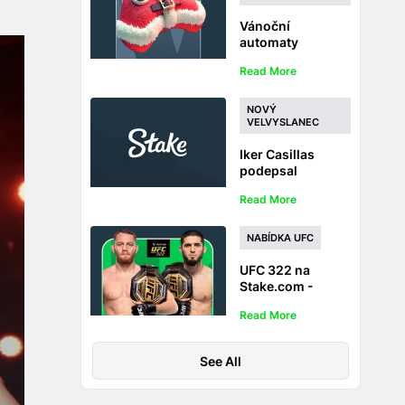
Vánoční
automaty
Stake.com a
Read More
výběr online
sázek
NOVÝ
VELVYSLANEC
Iker Casillas
podepsal
smlouvu se
Read More
Stake.com jako
nový globální
ambasador
NABÍDKA UFC
značky
UFC 322 na
Stake.com -
Získejte peníze
Read More
zpět za sázky na
zápas Jack Della
Maddalena vs.
See All
Islam Makhachev