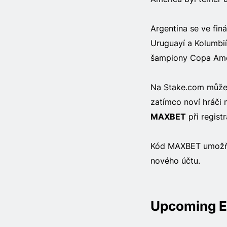
Argentina se ve fin
Uruguayí a Kolumbií
šampiony Copa Ame
Na Stake.com můžete
zatímco noví hráči
MAXBET
při registr
Kód MAXBET umožňuj
nového účtu.
Upcoming E