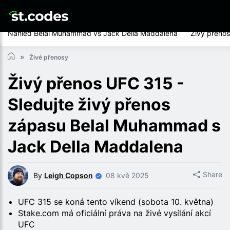
Náhled Belal Muhammad vs Jack Della Maddalena
Živý přeno
Živé přenosy
Živý přenos UFC 315 -
Sledujte živý přenos
zápasu Belal Muhammad s
Jack Della Maddalena
Share
By
Leigh Copson
08 kvě 2025
UFC 315 se koná tento víkend (sobota 10. května)
Stake.com má oficiální práva na živé vysílání akcí
UFC