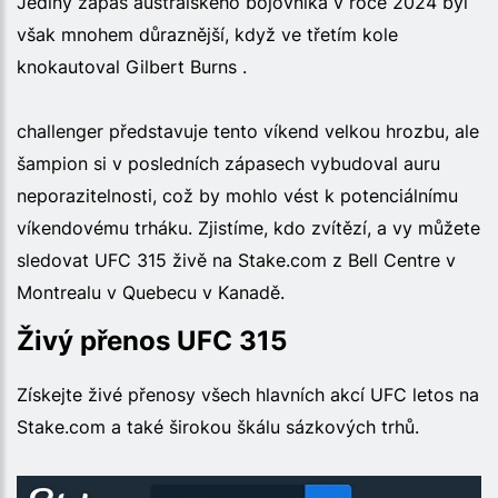
Jediný zápas australského bojovníka v roce 2024 byl
však mnohem důraznější, když ve třetím kole
knokautoval Gilbert Burns .
challenger představuje tento víkend velkou hrozbu, ale
šampion si v posledních zápasech vybudoval auru
neporazitelnosti, což by mohlo vést k potenciálnímu
víkendovému trháku. Zjistíme, kdo zvítězí, a vy můžete
sledovat UFC 315 živě na Stake.com z Bell Centre v
Montrealu v Quebecu v Kanadě.
Živý přenos UFC 315
Získejte živé přenosy všech hlavních akcí UFC letos na
Stake.com a také širokou škálu sázkových trhů.