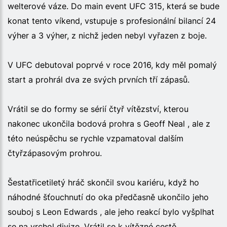
welterové váze. Do main event UFC 315, která se bude
konat tento víkend, vstupuje s profesionální bilancí 24
výher a 3 výher, z nichž jeden nebyl vyřazen z boje.
V UFC debutoval poprvé v roce 2016, kdy měl pomalý
start a prohrál dva ze svých prvních tří zápasů.
Vrátil se do formy se sérií čtyř vítězství, kterou
nakonec ukončila bodová prohra s Geoff Neal , ale z
této neúspěchu se rychle vzpamatoval dalším
čtyřzápasovým prohrou.
Šestatřicetiletý hráč skončil svou kariéru, když ho
náhodné šťouchnutí do oka předčasně ukončilo jeho
souboj s Leon Edwards , ale jeho reakcí bylo vyšplhat
se na vrchol divize. Vrátil se k vítězné cestě