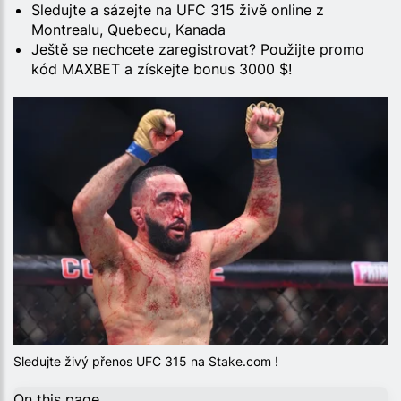
Sledujte a sázejte na UFC 315 živě online z
Montrealu, Quebecu, Kanada
Ještě se nechcete zaregistrovat? Použijte promo
kód MAXBET a získejte bonus 3000 $!
Sledujte živý přenos UFC 315 na Stake.com !
On this page