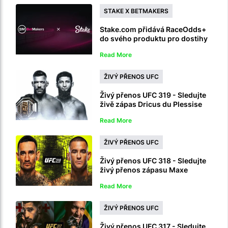
STAKE X BETMAKERS
Stake.com přidává RaceOdds+
do svého produktu pro dostihy
po dohodě s BetMakers
Read More
ŽIVÝ PŘENOS UFC
Živý přenos UFC 319 - Sledujte
živě zápas Dricus du Plessise
vs. Khamzata Chimaev
Read More
ŽIVÝ PŘENOS UFC
Živý přenos UFC 318 - Sledujte
živý přenos zápasu Maxe
Holloway a Dustin Poirier
Read More
ŽIVÝ PŘENOS UFC
Živý přenos UFC 317 - Sledujte