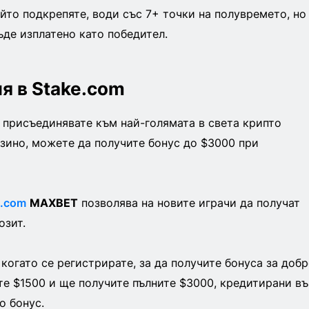
ойто подкрепяте, води със 7+ точки на полувремето, но
ъде изплатено като победител.
я в Stake.com
 присъединявате към най-голямата в света крипто
азино, можете да получите бонус до $3000 при
e.com
MAXBET
позволява на новите играчи да получат
озит.
 когато се регистрирате, за да получите бонуса за добр
е $1500 и ще получите пълните $3000, кредитирани въ
о бонус.