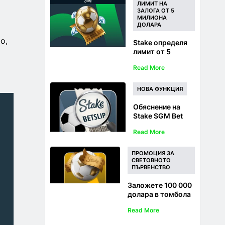
ЛИМИТ НА
ЗАЛОГА ОТ 5
МИЛИОНА
ДОЛАРА
о,
Stake определя
лимит от 5
милиона долара
Read More
за залози за
Световното
първенство през
НОВА ФУНКЦИЯ
2026 г.
Обяснение на
Stake SGM Bet
Tracker: Как да
Read More
следите мулти
залози на живо
за една и съща
ПРОМОЦИЯ ЗА
СВЕТОВНОТО
игра
ПЪРВЕНСТВО
Заложете 100 000
долара в томбола
за футбол на
Read More
общността:
Участвайте с