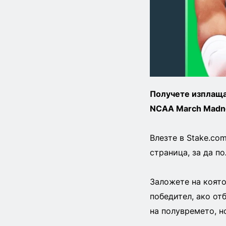
Получете изплаща
NCAA March Madne
Влезте в Stake.co
страница, за да п
Заложете на която
победител, ако от
на полувремето, но