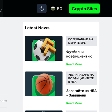
BG
Crypto Sites
ал
Latest News
ПОВИШАВАНЕ НА
ЦЕНИТЕ EPL
Футболни
коефициенти с
повишена
Read More
стойност от
Stake -
Повишаване на
УВЕЛИЧАВАНЕ НА
цените Premier
КОЕФИЦИЕНТИТЕ
В НБА
League 2026/27
Залагайте на НБА
- Завишени
коефициенти за
hare
Read More
победителя от
сезон 2026/27