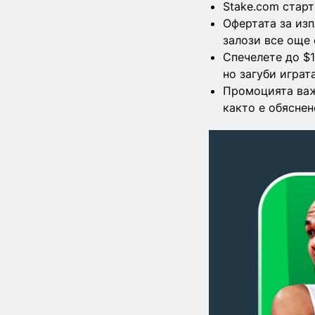
Stake.com стар
Офертата за изп
залози все още
Спечелете до $1
но загуби играт
Промоцията важ
както е обяснен