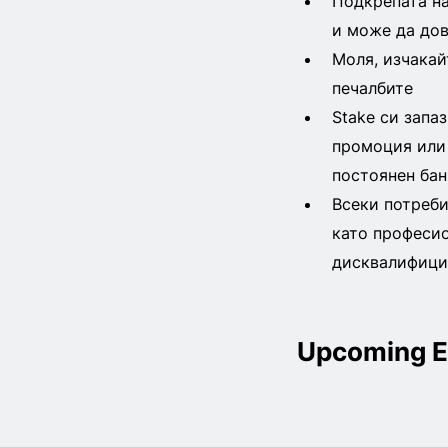
Подкрепата на
и може да до
Моля, изчакай
печалбите
Stake си запа
промоция или 
постоянен бан
Всеки потреби
като професио
дисквалифици
Upcoming E