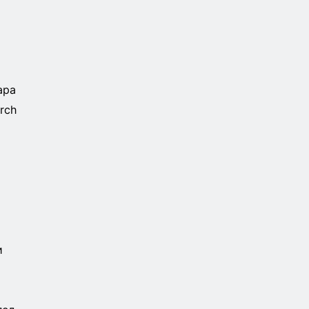
ара
rch
и