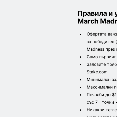
Правила и 
March Mad
Офертата важи
за победител 
Madness през
Само първият 
Залозите тряб
Stake.com
Минимален зал
Максимални пе
Печалби до $1
със 7+ точки 
Никакви тегле