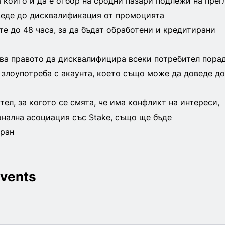
 който и да е отбор на сродни пазари подлежи на прег
веде до дисквалификация от промоцията
те до 48 часа, за да бъдат обработени и кредитирани
зва правото да дисквалифицира всеки потребител пора
злоупотреба с акаунта, което също може да доведе до
тел, за когото се смята, че има конфликт на интереси,
нална асоциация със Stake, също ще бъде
ран
vents