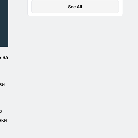
идентификационни
See All
номера за залози
за Световното
първенство
 на
зи
о
чки