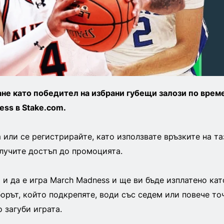
не като победител на избрани губещи залози по време
ss в Stake.com.
m или се регистрирайте, като използвате връзките на та
олучите достъп до промоцията.
 и да е игра March Madness и ще ви бъде изплатено кат
борът, който подкрепяте, води със седем или повече то
 загуби играта.