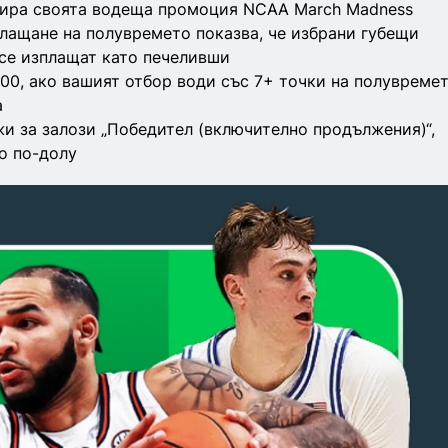
тира своята водеща промоция NCAA March Madness
лащане на полувремето показва, че избрани губещи
 се изплащат като печеливши
00, ако вашият отбор води със 7+ точки на полувремет
а
и за залози „Победител (включително продължения)“,
о по-долу