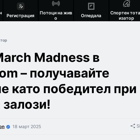
н
Потоци на жив
Спортен тот
Регистрация
Огледала
о
изатор
атор
arch Madness в
com – получавайте
е като победител при
 залози!
S
on
18 март 2025