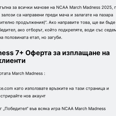
ъпна за всички мачове на NCAA March Madness 2025, 
 залози са направени преди мача и залагате на пазара
ително продължения)“. Ако направите това, ще ви бъде
бедител, ако отборът, който подкрепяте, води със седе
а половината етап, но загуби.
ess 7+ Оферта за изплащане на
клиенти
ртата March Madness :
ke.com като използвате връзките на тази страница и
истрирайте нов акаунт
г „Победител“ във всяка игра NCAA March Madness