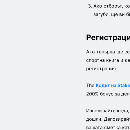
Ако отборът, к
загуби, ще ви б
Регистраци
Ако тепърва ще се
спортна книга и к
регистрация.
The
Кодът на Stak
200% бонус за деп
Използвайте кода,
дошли. Депозирайт
вашата сметка кат