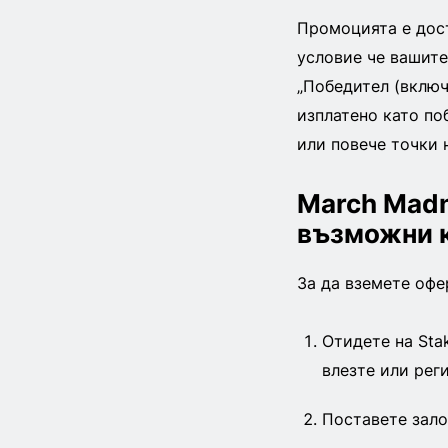
Промоцията е дост
условие че вашите
„Победител (включ
изплатено като по
или повече точки н
March Madn
възможни 
За да вземете офе
Отидете на Sta
влезте или рег
Поставете зало