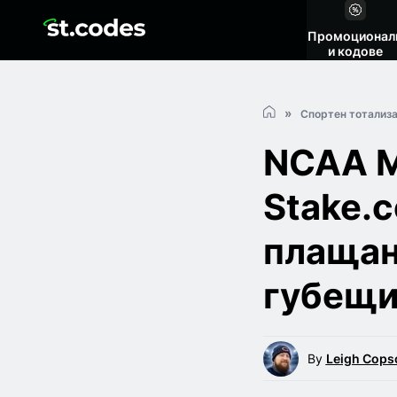
Промоционал
и кодове
Спортен тотализ
NCAA M
Stake.
плащан
губещи
By
Leigh Cops