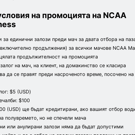
условия на промоцията на NCAA
ness
 за единични залози преди мач за двата отбора на паз
(включително продължения) за всички мачове NCAA Ma
 цялата продължителност на промоцията
залог на мач, на клиент, на домакинство се класира
ва да се правят преди насроченото време, посочено на
ог: $5 (USD)
чалби: $100
00 (USD) ще бъдат кредитирани, ако вашият отбор вод
на полувремето, но не спечели мача
ни или анулирани залози няма да бъдат допустими