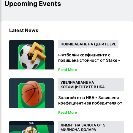
Upcoming Events
Latest News
ПОВИШАВАНЕ НА ЦЕНИТЕ EPL
Футболни коефициенти с
повишена стойност от Stake -
Повишаване на цените Premier
Read More
League 2026/27
УВЕЛИЧАВАНЕ НА
КОЕФИЦИЕНТИТЕ В НБА
Залагайте на НБА - Завишени
коефициенти за победителя от
сезон 2026/27
Read More
ЛИМИТ НА ЗАЛОГА ОТ 5
МИЛИОНА ДОЛАРА