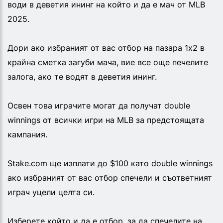
води в деветия ининг на който и да е мач от MLB
2025.
Дори ако избраният от вас отбор на пазара 1x2 в
крайна сметка загуби мача, вие все още печелите
залога, ако те водят в деветия ининг.
Освен това играчите могат да получат double
winnings от всички игри на MLB за предстоящата
кампания.
Stake.com ще изплати до $100 като double winnings
ако избраният от вас отбор спечели и съответният
играч уцели целта си.
Изберете който и да е отбор, за да спечелите на