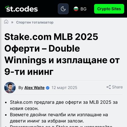
BG
Crypto Sites
Спортен тотализатор
Stake.com MLB 2025
Оферти – Double
Winnings и изплащане от
9-ти ининг
Share
By
Alex Waite
12 март 2025
Stake.com предлага две оферти за MLB 2025 за
новия сезон.
Вземете двойни печалби или изплащане на
девети ининг за избрани залози.