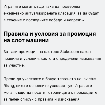
Играчите могат също така да проверяват
ежедневно актуализираната класация, за да бъдат
в течение с последните победи и напредък.
Правила и условия за промоция
на слот машини
За тази промоция на слотове Stake.com важат
правила и условия, както и определени изисквания
за участие.
Преди да участвате в бонус тегленето на Invictus
Rising, вижте основните условия тук. Играчите
могат също да посетят страницата с промоциите
за пълен списък с правила и изисквания.