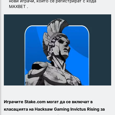
нови играчи, които се регистрират с кода
MAXBET .
Играчите Stake.com могат да се включат в
класацията на Hacksaw Gaming Invictus Rising за