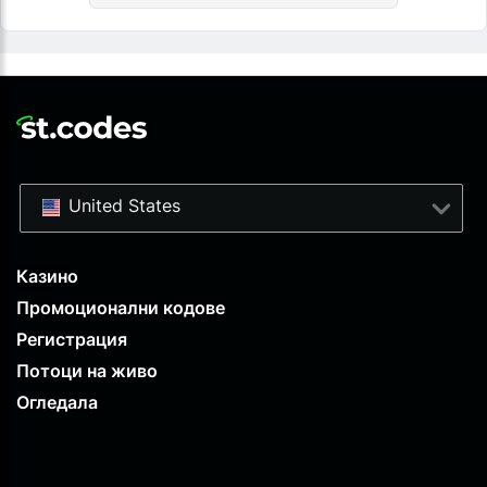
United States
Казино
Промоционални кодове
Регистрация
Потоци на живо
Огледала