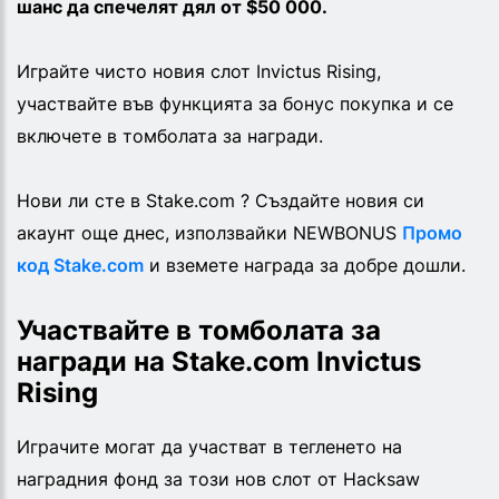
шанс да спечелят дял от $50 000.
Играйте чисто новия слот Invictus Rising,
участвайте във функцията за бонус покупка и се
включете в томболата за награди.
Нови ли сте в Stake.com ? Създайте новия си
акаунт още днес, използвайки NEWBONUS
Промо
код Stake.com
и вземете награда за добре дошли.
Участвайте в томболата за
награди на Stake.com Invictus
Rising
Играчите могат да участват в тегленето на
наградния фонд за този нов слот от Hacksaw