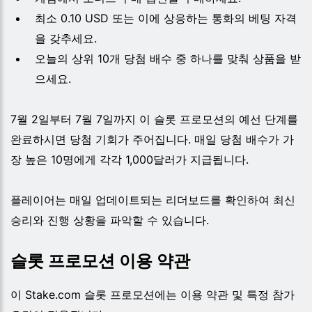
최소 0.10 USD 또는 이에 상응하는 통화의 베팅 자격
을 갖추세요.
오늘의 상위 10개 당첨 배수 중 하나를 맞춰 상품을 받
으세요.
7월 2일부터 7월 7일까지 이 슬롯 프로모션의 예선 단계를
완료하시면 당첨 기회가 주어집니다. 매일 당첨 배수가 가
장 높은 10명에게 각각 1,000달러가 지급됩니다.
플레이어는 매일 업데이트되는 리더보드를 확인하여 최신
승리와 진행 상황을 파악할 수 있습니다.
슬롯 프로모션 이용 약관
이 Stake.com 슬롯 프로모션에는 이용 약관 및 특정 참가