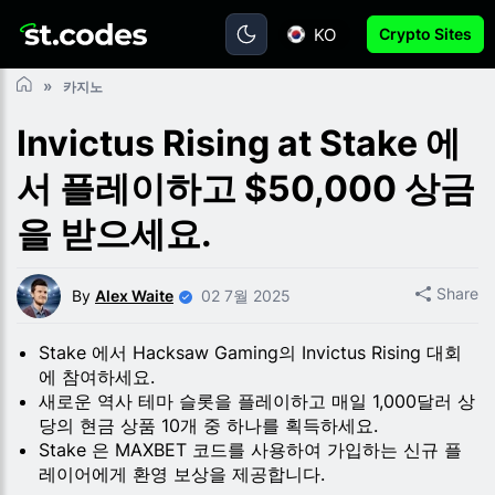
KO
Crypto Sites
카지노
Invictus Rising at Stake 에
서 플레이하고 $50,000 상금
을 받으세요.
Share
By
Alex Waite
02 7월 2025
Stake 에서 Hacksaw Gaming의 Invictus Rising 대회
에 참여하세요.
새로운 역사 테마 슬롯을 플레이하고 매일 1,000달러 상
당의 현금 상품 10개 중 하나를 획득하세요.
Stake 은 MAXBET 코드를 사용하여 가입하는 신규 플
레이어에게 환영 보상을 제공합니다.