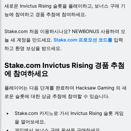
새로운 Invictus Rising 슬롯을 플레이하고, 보너스 구매 기
능에 참여하고 경품 추첨에 참여하세요.
Stake.com 처음 이용하시나요? NEWBONUS 사용하여 오
늘 새 계정을 만드세요.
Stake.com 프로모션 코드를
입력
하고 환영 보상을 받으세요.
Stake.com Invictus Rising 경품 추첨
에 참여하세요
플레이어는 다음 단계를 완료하여 Hacksaw Gaming 의 새
로운 슬롯에 대한 상금 추첨에 참여할 수 있습니다.
Stake.com 카지노로 가서 Invictus Rising 슬롯 게임
을 열어보세요.
게임에서 보너스 구매 옵션을 구매하세요.