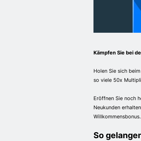
Kämpfen Sie bei de
Holen Sie sich beim
so viele 50x Multip
Eröffnen Sie noch 
Neukunden erhalte
Willkommensbonus.
So gelangen