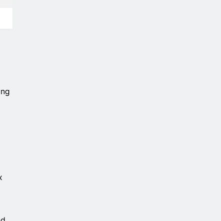
ing
x
nd