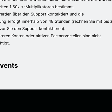
elten 1 50x +-Multiplikatoren bestimmt.
erden über den Support kontaktiert und die
ng erfolgt innerhalb von 48 Stunden (rechnen Sie mit bis 
vor Sie den Support kontaktieren).
reren Konten oder aktiven Partnervorteilen sind nicht
tigt.
vents