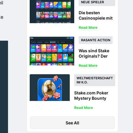
il
NEUE SPIELER
Die besten
te
Casinospiele mit
Einsatz für
Read More
Anfänger
RASANTE ACTION
Was sind Stake
Originals? Der
vollständige
Read More
Leitfaden
WELTMEISTERSCHAFT
IM K.O.
Stake.com Poker
Mystery Bounty
Event – 1 Million
Read More
Dollar garantiert
See All