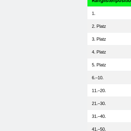
Ranglistenpositi
1.
2. Platz
3. Platz
4. Platz
5. Platz
6.–10.
11.–20.
21.–30.
31.–40.
41.–50.