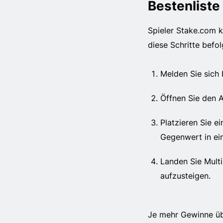
Bestenliste
Spieler Stake.com 
diese Schritte befol
Melden Sie sich 
Öffnen Sie den 
Platzieren Sie e
Gegenwert in ei
Landen Sie Multi
aufzusteigen.
Je mehr Gewinne übe